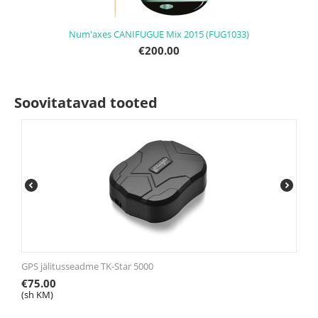
Num'axes CANIFUGUE Mix 2015 (FUG1033)
€
200.00
Soovitatavad tooted
GPS jälitusseadme TK-Star 5000
€
75.00
(sh KM)