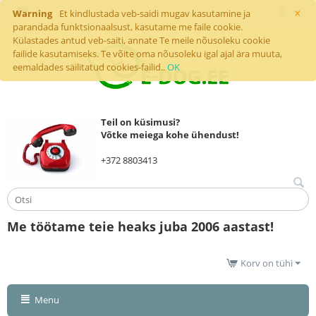
×
Warning
Et kindlustada veb-saidi mugav kasutamine ja
parandada funktsionaalsust, kasutame me faile cookie.
Külastades antud veb-saiti, annate Te meile nõusoleku cookie
failide kasutamiseks. Te võite oma nõusoleku igal ajal ära muuta,
eemaldades säilitatud cookies-failid..
OK
Teil on küsimusi?
Võtke meiega kohe ühendust!
+372 8803413
Me töötame teie heaks juba 2006 aastast!
Korv on tühi
Menu