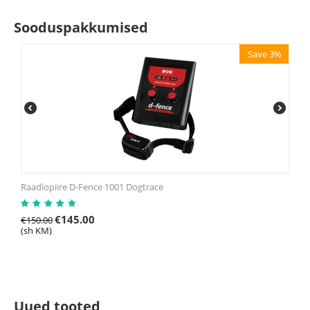
Sooduspakkumised
Save 3%
Raadiopiire D-Fence 1001 Dogtrace
€
145.00
€
150.00
(sh KM)
Uued tooted