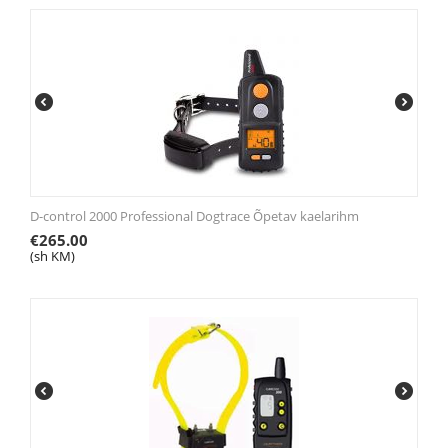
D-control 2000 Professional Dogtrace Õpetav kaelarihm
€
265.00
(sh KM)