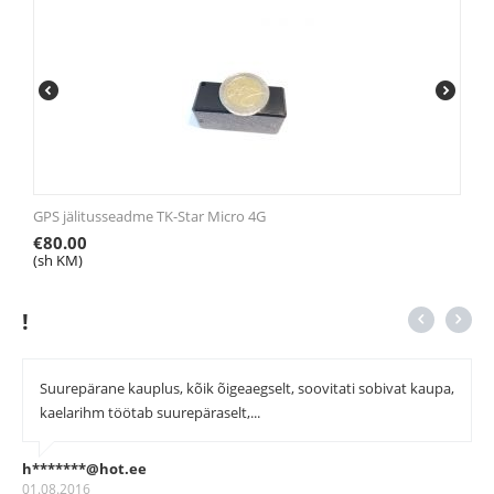
GPS jälitusseadme TK-Star Micro 4G
€
80.00
(sh KM)
!
Suurepärane kauplus, kõik õigeaegselt, soovitati sobivat kaupa,
kaelarihm töötab suurepäraselt,...
h*******@hot.ee
01.08.2016