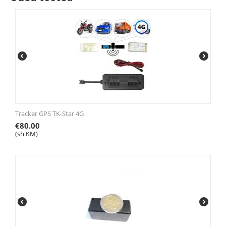
Tracker GPS TK-Star 4G
€
80.00
(sh KM)