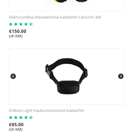
Elektrooniline dresseerimise kaelarihm Canicom 300
€
150.00
(sh KM)
D-Mute Light Haukumisvastane kaelarihm
€
85.00
(sh KM)