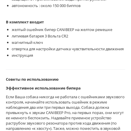
автономность : около 150 000 биппов
В комплект входит
желтый ошейник бипер CANIBEEP на желтом ремешке
литиевая батарея 3 Вольта CR2
магнитный ключ
отвертка для настройки датчика чувствительности движения
инструкция
Советы по использованию
Эффективное использование бипера
Если Ваша собака никогда не работала с ошейниками звукового
контроля, начинайте использовать ошейник в режиме
наблюдения два или три первых выхода. Собака должна
привыкнуть к звукам CANIBEEP Pro, на первых порах, они могут
ее немного беспокоить. Надевайте приемное устройство
раструбом звукового резонатора против хода движения (по
направлению «к хвосту»). Также, можно поместить в звуковой