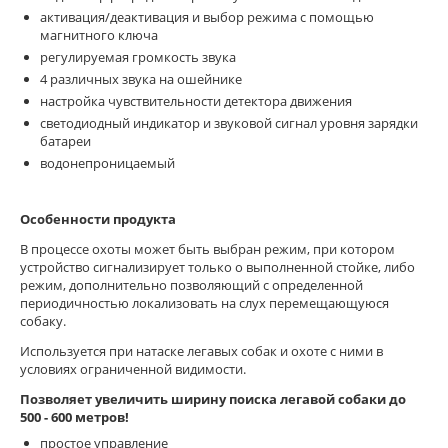
активация/деактивация и выбор режима с помощью
магнитного ключа
регулируемая громкость звука
4 различных звука на ошейнике
настройка чувствительности детектора движения
светодиодный индикатор и звуковой сигнал уровня зарядки
батареи
водонепроницаемый
Особенности продукта
В процессе охоты может быть выбран режим, при котором
устройство сигнализирует только о выполненной стойке, либо
режим, дополнительно позволяющий с определенной
периодичностью локализовать на слух перемещающуюся
собаку.
Используется при натаске легавых собак и охоте с ними в
условиях ограниченной видимости.
Позволяет увеличить ширину поиска легавой собаки до
500 - 600 метров!
простое управление