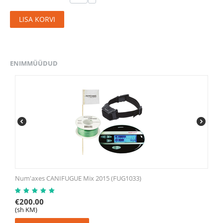
LISA KORVI
ENIMMÜÜDUD
Num'axes CANIFUGUE Mix 2015 (FUG1033)
€
200.00
(sh KM)