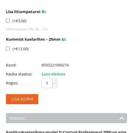
Lisa litiumpatarei
:
(+
€
5.00
)
Liitiumpatarei CR2 3V - 1 tk.
Kummist kaelarihm – 25mm
:
(+
€
12.00
)
Kood:
8595221009274
Kauba staatus:
Laos olemas
+
Kogus:
−
LISA KORVI
Kirjeldus
Koolituskaelarihma mudel D-Control Professional 2000 on ette