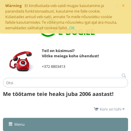
×
Warning
Et kindlustada veb-saidi mugav kasutamine ja
parandada funktsionaalsust, kasutame me faile cookie.
Külastades antud veb-saiti, annate Te meile nõusoleku cookie
failide kasutamiseks. Te võite oma nõusoleku igal ajal ära muuta,
eemaldades säilitatud cookies-failid..
OK
Teil on küsimusi?
Võtke meiega kohe ühendust!
+372 8803413
Me töötame teie heaks juba 2006 aastast!
Korv on tühi
Menu