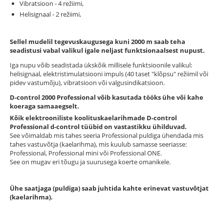
Vibratsioon - 4 režiimi,
Helisignaal - 2 režiimi,
Sellel mudelil tegevuskaugusega kuni 2000 m saab teha
seadistusi vabal valikul igale neljast funktsionaalsest nupust.
Iga nupu võib seadistada ükskõik millisele funktsioonile valikul:
helisignaal, elektristimulatsiooni impuls (40 taset "klõpsu" režiimil või
pidev vastumõju), vibratsioon või valgusindikatsioon.
D-control 2000 Professional võib kasutada tööks ühe või kahe
koeraga samaaegselt.
Kõik elektrooniliste koolituskaelarihmade D-control
Professional d-control tüübid on vastastikku ühilduvad.
See võimaldab mis tahes seeria Professional puldiga ühendada mis
tahes vastuvõtja (kaelarihma), mis kuulub samasse seeriasse:
Professional, Professional mini või Professional ONE.
See on mugav eri tõugu ja suurusega koerte omanikele.
Ühe saatjaga (puldiga) saab juhtida kahte erinevat vastuvõtjat
(kaelarihma).