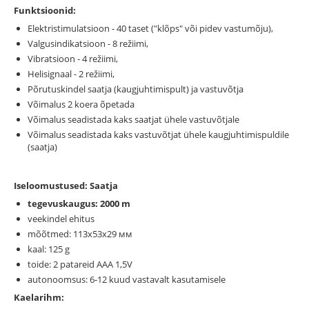
Funktsioonid:
Elektristimulatsioon - 40 taset ("klõps" või pidev vastumõju),
Valgusindikatsioon - 8 režiimi,
Vibratsioon - 4 režiimi,
Helisignaal - 2 režiimi,
Põrutuskindel saatja (kaugjuhtimispult) ja vastuvõtja
Võimalus 2 koera õpetada
Võimalus seadistada kaks saatjat ühele vastuvõtjale
Võimalus seadistada kaks vastuvõtjat ühele kaugjuhtimispuldile
(saatja)
Iseloomustused: Saatja
tegevuskaugus: 2000 m
veekindel ehitus
mõõtmed: 113х53х29 мм
kaal: 125 g
toide: 2 patareid ААА 1,5V
autonoomsus: 6-12 kuud vastavalt kasutamisele
Kaelarihm: