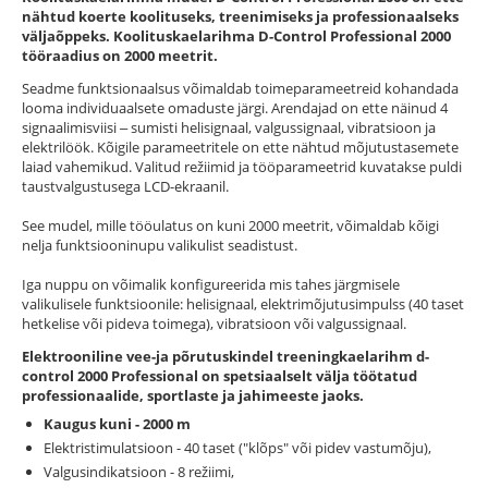
nähtud koerte koolituseks, treenimiseks ja professionaalseks
väljaõppeks. Koolituskaelarihma D-Control Professional 2000
tööraadius on 2000 meetrit.
Seadme funktsionaalsus võimaldab toimeparameetreid kohandada
looma individuaalsete omaduste järgi. Arendajad on ette näinud 4
signaalimisviisi ‒ sumisti helisignaal, valgussignaal, vibratsioon ja
elektrilöök. Kõigile parameetritele on ette nähtud mõjutustasemete
laiad vahemikud. Valitud režiimid ja tööparameetrid kuvatakse puldi
taustvalgustusega LCD-ekraanil.
See mudel, mille tööulatus on kuni 2000 meetrit, võimaldab kõigi
nelja funktsiooninupu valikulist seadistust.
Iga nuppu on võimalik konfigureerida mis tahes järgmisele
valikulisele funktsioonile: helisignaal, elektrimõjutusimpulss (40 taset
hetkelise või pideva toimega), vibratsioon või valgussignaal.
Elektrooniline vee-ja põrutuskindel treeningkaelarihm d-
control 2000 Professional on spetsiaalselt välja töötatud
professionaalide, sportlaste ja jahimeeste jaoks.
Kaugus kuni - 2000 m
Elektristimulatsioon - 40 taset ("klõps" või pidev vastumõju),
Valgusindikatsioon - 8 režiimi,