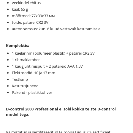
veekindel ehitus
kaal: 65 g
mõõtmed: 77х39х33 мм
toide: patarei CR2 3V
autonoomsus: kuni 6 kuud vastavalt kasutamisele
Komplektis:
1 kaelarihm (polümeer plastik) + patarei CR2 3V
1 rihmaklamber
1 kaugjuhtimispult + 2 patareid ААА 1,5V
Elektroodid: 10 ja 17 mm
Testlsmp
Kasutusjuhend
Pakend - plastikkohver
D-control 2000 Professional ei sobi kokku teiste D-control
mudelitega.
Valmistatud ja sertifitseeritud Euroopa Liidus. CE sertifikaat