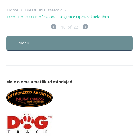
Home
/
Dressuuri süsteemid
/
D-control 2000 Professional Dogtrace Õpetav kaelarihm
10
of
22
Menu
Meie oleme ametlikud esindajad