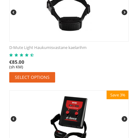
D-Mute Light Haukumisvastane kaelarihm
€
85.00
(sh KM)
SELECT OPTIONS
Save 3%