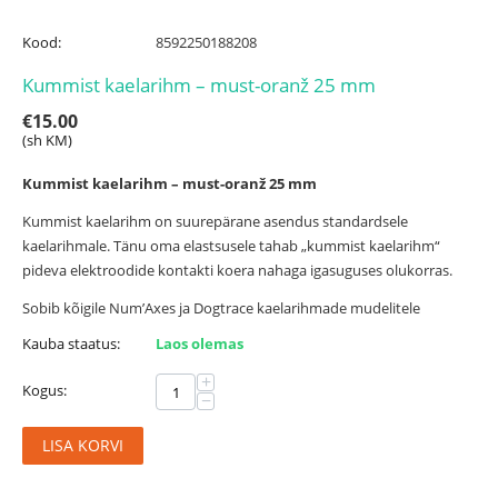
Kood:
8592250188208
Kummist kaelarihm – must-oranž 25 mm
€
15.00
(sh KM)
Kummist kaelarihm – must-oranž 25 mm
Kummist kaelarihm on suurepärane asendus standardsele
kaelarihmale. Tänu oma elastsusele tahab „kummist kaelarihm“
pideva elektroodide kontakti koera nahaga igasuguses olukorras.
Sobib kõigile Num’Axes ja Dogtrace kaelarihmade mudelitele
Kauba staatus:
Laos olemas
+
Kogus:
−
LISA KORVI