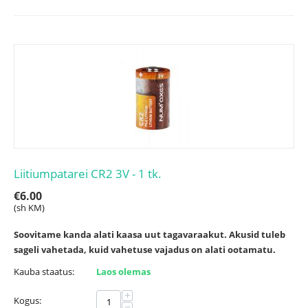
Liitiumpatarei CR2 3V - 1 tk.
€
6.00
(sh KM)
Soovitame kanda alati kaasa uut tagavaraakut. Akusid tuleb
sageli vahetada, kuid vahetuse vajadus on alati ootamatu.
Kauba staatus:
Laos olemas
+
Kogus:
−