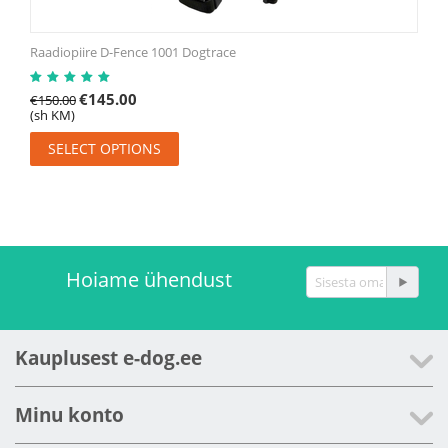
Raadiopiire D-Fence 1001 Dogtrace
€
145.00
€
150.00
(sh KM)
SELECT OPTIONS
Hoiame ühendust
Kauplusest e-dog.ee
Minu konto