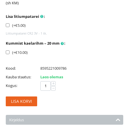
(sh KM)
Lisa litiumpatarei
:
(+
€
5.00
)
Liitiumpatarei CR2 3V - 1 tk.
Kummist kaelarihm – 20 mm
:
(+
€
10.00
)
Kood:
8595221009786
Kauba staatus:
Laos olemas
+
Kogus:
−
LISA KORVI
Kirjeldus