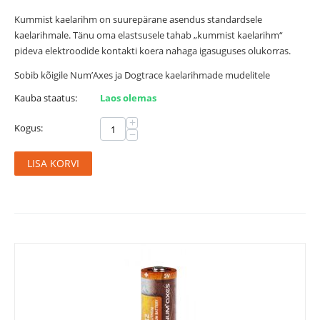
Kummist kaelarihm on suurepärane asendus standardsele
kaelarihmale. Tänu oma elastsusele tahab „kummist kaelarihm“
pideva elektroodide kontakti koera nahaga igasuguses olukorras.
Sobib kõigile Num’Axes ja Dogtrace kaelarihmade mudelitele
Kauba staatus:
Laos olemas
+
Kogus:
−
LISA KORVI