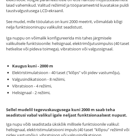
laiad vahemikud. Valitud režiimid ja tööparameetrid kuvatakse puldi
taustvalgustusega LCD-ekraanil.
See mudel, mille tööulatus on kuni 2000 meetrit, võimaldab kõigi
nelja funktsiooninupu valikulist seadistust.
Iga nuppu on võimalik konfigureerida mis tahes järgmisele
valikulisele funktsioonile: helisignaal, elektrimõjutusimpulss (40 taset
hetkelise või pideva toimega), vibratsioon või valgussignaal.
Kaugus kuni - 2000 m
Elektristimulatsioon - 40 taset ("klõps" või pidev vastumõju),
Valgusindikatsioon - 8 režiimi,
Vibratsioon - 4 režiimi,
Helisignaal - 2 režiimi,
Sellel mudelil tegevuskaugusega kuni 2000 m saab teha
seadistusi vabal valikul igale neljast funktsionaalsest nupust.
Iga nupu võib seadistada ükskõik millisele funktsioonile valikul:
helisignaal, elektristimulatsiooni impuls (40 taset "klõpsu" režiimil või
pidev vastumõju), vibratsioon või valgusindikatsioon.