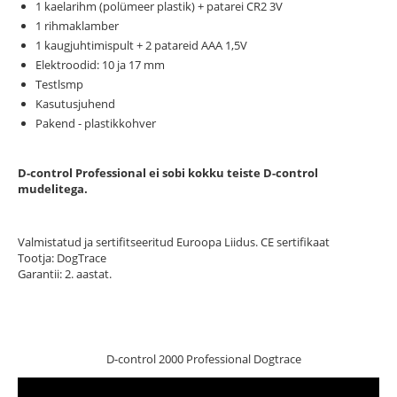
1 kaelarihm (polümeer plastik) + patarei CR2 3V
1 rihmaklamber
1 kaugjuhtimispult + 2 patareid ААА 1,5V
Elektroodid: 10 ja 17 mm
Testlsmp
Kasutusjuhend
Pakend - plastikkohver
D-control Professional ei sobi kokku teiste D-control
mudelitega.
Valmistatud ja sertifitseeritud Euroopa Liidus. CE sertifikaat
Tootja: DogTrace
Garantii: 2. aastat.
D-control 2000 Professional Dogtrace