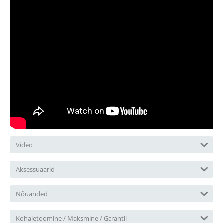
Video
Aksessuaarid
Nõuanded
Kohaletoomine / Maksmine / Garantii