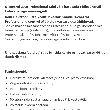
D-control 2000 Professional Mini võib kasutada tööks ühe või
kahe koeraga samaaegselt.
Kõik elektrooniliste koolituskaelarihmade D-control
Professional d-control tüübid on vastastikku ühilduvad.
See võimaldab mis tahes seeria Professional puldiga ühendada mis
tahes vastuvõtja (kaelarihma), mis kuulub samasse seeriasse:
Professional, Professional mini või Professional ONE.
See on mugav eri tõugu ja suurusega koerte omanikele.
Ühe saatjaga (puldiga) saab juhtida kahte erinevat vastuvõtjat
(kaelarihma).
Funktsioonid:
Elektristimulatsioon - 40 taset ("klõps" või pidev vastumõju),
Valgusindikatsioon - 8 režiimi,
Vibratsioon - 4 režiimi,
Helisignaal - 2 režiimi,
Põrutuskindel saatja (kaugjuhtimispult) ja vastuvõtja
Võimalus 2 koera õpetada