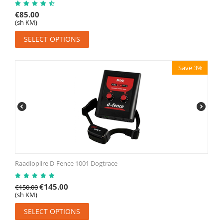
€
85.00
(sh KM)
SELECT OPTIONS
Save 3%
Raadiopiire D-Fence 1001 Dogtrace
€
145.00
€
150.00
(sh KM)
SELECT OPTIONS