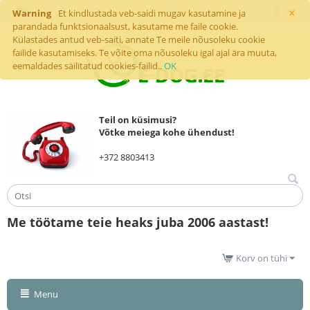
×
Warning
Et kindlustada veb-saidi mugav kasutamine ja
parandada funktsionaalsust, kasutame me faile cookie.
Külastades antud veb-saiti, annate Te meile nõusoleku cookie
failide kasutamiseks. Te võite oma nõusoleku igal ajal ära muuta,
eemaldades säilitatud cookies-failid..
OK
Teil on küsimusi?
Võtke meiega kohe ühendust!
+372 8803413
Me töötame teie heaks juba 2006 aastast!
Korv on tühi
Menu