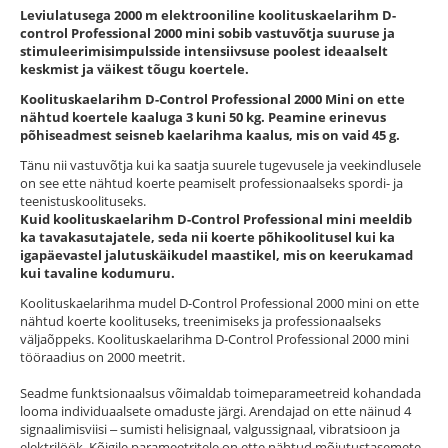
Leviulatusega 2000 m elektrooniline koolituskaelarihm D-
control Professional 2000 mini sobib vastuvõtja suuruse ja
stimuleerimisimpulsside intensiivsuse poolest ideaalselt
keskmist ja väikest tõugu koertele.
Koolituskaelarihm D-Control Professional 2000 Mini on ette
nähtud koertele kaaluga 3 kuni 50 kg. Peamine erinevus
põhiseadmest seisneb kaelarihma kaalus, mis on vaid 45 g.
Tänu nii vastuvõtja kui ka saatja suurele tugevusele ja veekindlusele
on see ette nähtud koerte peamiselt professionaalseks spordi- ja
teenistuskoolituseks.
Kuid koolituskaelarihm D-Control Professional mini meeldib
ka tavakasutajatele, seda nii koerte põhikoolitusel kui ka
igapäevastel jalutuskäikudel maastikel, mis on keerukamad
kui tavaline kodumuru.
Koolituskaelarihma mudel D-Control Professional 2000 mini on ette
nähtud koerte koolituseks, treenimiseks ja professionaalseks
väljaõppeks. Koolituskaelarihma D-Control Professional 2000 mini
tööraadius on 2000 meetrit.
Seadme funktsionaalsus võimaldab toimeparameetreid kohandada
looma individuaalsete omaduste järgi. Arendajad on ette näinud 4
signaalimisviisi ‒ sumisti helisignaal, valgussignaal, vibratsioon ja
elektrilöök. Kõigile parameetritele on ette nähtud mõjutustasemete