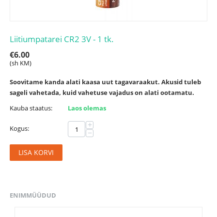
Liitiumpatarei CR2 3V - 1 tk.
€
6.00
(sh KM)
Soovitame kanda alati kaasa uut tagavaraakut. Akusid tuleb
sageli vahetada, kuid vahetuse vajadus on alati ootamatu.
Kauba staatus:
Laos olemas
+
Kogus:
−
LISA KORVI
ENIMMÜÜDUD