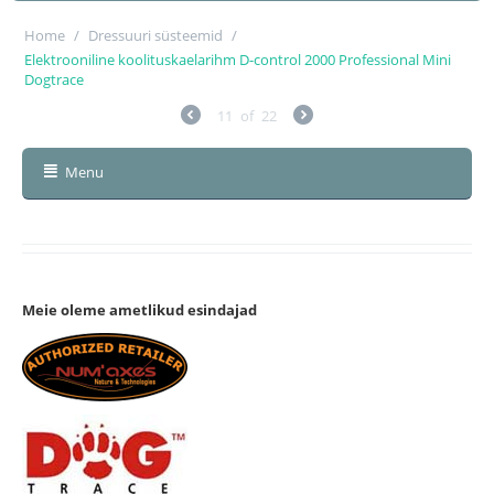
Home
/
Dressuuri süsteemid
/
Elektrooniline koolituskaelarihm D-control 2000 Professional Mini
Dogtrace
11
of
22
Menu
Meie oleme ametlikud esindajad