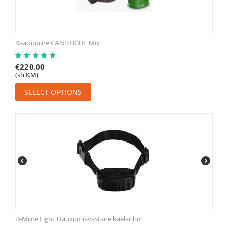
Raadiopiire CANIFUGUE Mix
€
220.00
(sh KM)
SELECT OPTIONS
D-Mute Light Haukumisvastane kaelarihm