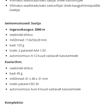
Võimalus seadistada kaks saatjat ühele vastuvõtjale
Võimalus seadistada kaks vastuvõtjat ühele kaugjuhtimispuldile
(saatja)
Iseloomustused: Saatja
tegevuskaugus: 2000 m
veekindel ehitus
mõõtmed: 113х53х29 mm
kaal: 125 g
toide: 2 patareid ААА 1,5V
autonoomsus: 6-12 kuud vastavalt kasutamisele
Kaelarihm:
veekindel ehitus
kaal: 45 g
mõõtmed: 61 x 40 x 31 mm
toide: patarei CR2 3V
autonoomsus: kuni 6 kuud vastavalt kasutamisele
Komplektis: