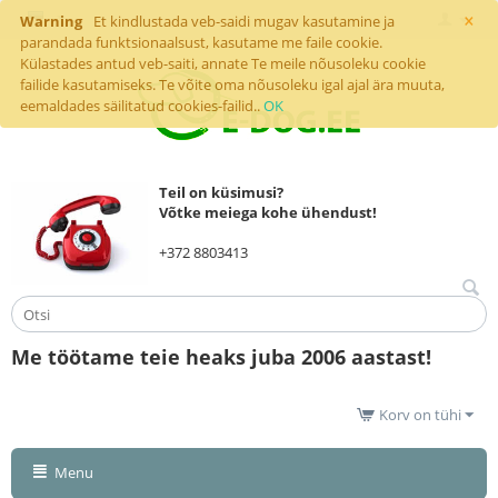
×
Warning
Et kindlustada veb-saidi mugav kasutamine ja
parandada funktsionaalsust, kasutame me faile cookie.
Külastades antud veb-saiti, annate Te meile nõusoleku cookie
failide kasutamiseks. Te võite oma nõusoleku igal ajal ära muuta,
eemaldades säilitatud cookies-failid..
OK
Teil on küsimusi?
Võtke meiega kohe ühendust!
+372 8803413
Me töötame teie heaks juba 2006 aastast!
Korv on tühi
Menu