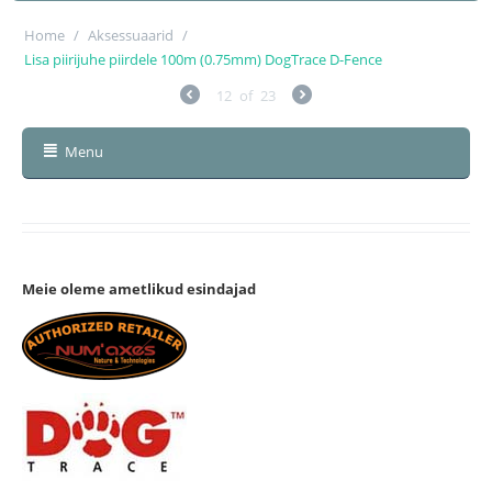
Home
/
Aksessuaarid
/
Lisa piirijuhe piirdele 100m (0.75mm) DogTrace D-Fence
12
of
23
Menu
Meie oleme ametlikud esindajad