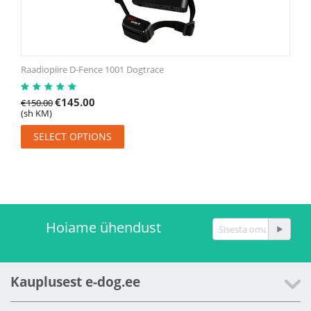
Raadiopiire D-Fence 1001 Dogtrace
€
145.00
€
150.00
(sh KM)
SELECT OPTIONS
Hoiame ühendust
Kauplusest e-dog.ee