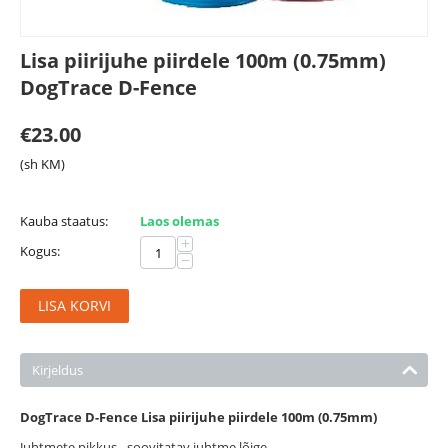
Lisa piirijuhe piirdele 100m (0.75mm)
DogTrace D-Fence
€
23.00
(sh KM)
Kauba staatus:
Laos olemas
+
Kogus:
−
LISA KORVI
Kirjeldus
DogTrace D-Fence Lisa piirijuhe piirdele 100m (0.75mm)
Juhtmete pikkus - soovitatav juhtme lõige